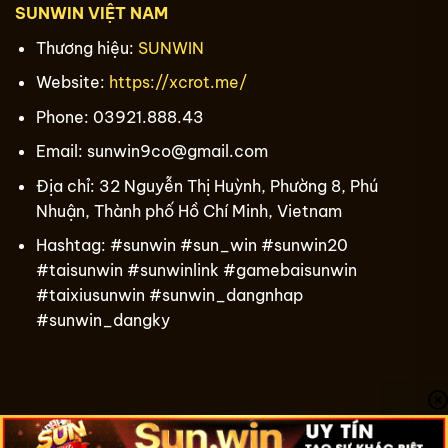
SUNWIN VIỆT NAM
Thương hiệu:
SUNWIN
Website:
https://xcrot.me/
Phone:
03921.888.43
Email:
sunwin9co@gmail.com
Địa chỉ:
32 Nguyễn Thị Huỳnh, Phường 8, Phú
Nhuận, Thành phố Hồ Chí Minh, Vietnam
Hashtag: #sunwin #sun_win #sunwin20
#taisunwin #sunwinlink #gamebaisunwin
#taixiusunwin #sunwin_dangnhap
#sunwin_dangky