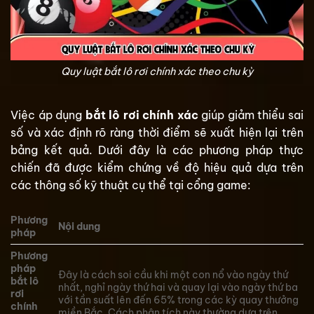
Quy luật bắt lô rơi chính xác theo chu kỳ
Việc áp dụng
bắt lô rơi chính xác
giúp giảm thiểu sai
số và xác định rõ ràng thời điểm sẽ xuất hiện lại trên
bảng kết quả. Dưới đây là các phương pháp thực
chiến đã được kiểm chứng về độ hiệu quả dựa trên
các thông số kỹ thuật cụ thể tại cổng game:
Phương
Nội dung
pháp
Phương
pháp
Đây là cách soi cầu khi một con nổ vào ngày thứ
bắt lô
nhất, nghỉ ngày thứ hai và quay lại vào ngày thứ ba
rơi
với tần suất lên đến 65% trong các kỳ quay thưởng
chính
miền Bắc. Cách phân tích này thường dựa trên