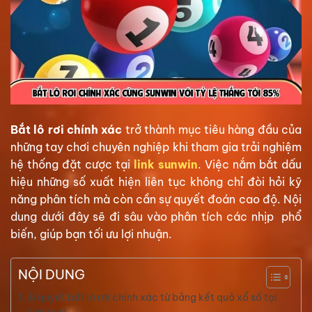
Bắt lô rơi chính xác
trở thành mục tiêu hàng đầu của
những tay chơi chuyên nghiệp khi tham gia trải nghiệm
hệ thống đặt cược tại
link sunwin
. Việc nắm bắt dấu
hiệu những số xuất hiện liên tục không chỉ đòi hỏi kỹ
năng phân tích mà còn cần sự quyết đoán cao độ. Nội
dung dưới đây sẽ đi sâu vào phân tích các nhịp phổ
biến, giúp bạn tối ưu lợi nhuận.
NỘI DUNG
Bí quyết bắt lô rơi chính xác từ bảng kết quả xổ số tại