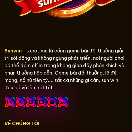
Sunwin
- xcrot.me là cổng game bài đổi thưởng giải
trí sôi động và không ngừng phát triển, nơi người chơi
có thể đắm chìm trong không gian đầy phấn khích và
phần thưởng hấp dẫn. Game bài đổi thưởng, lô đề
mạng, nổ hũ tiền tỷ.... tất cả những gì cần, sun win
đều có và làm rất tốt.
VỀ CHÚNG TÔI