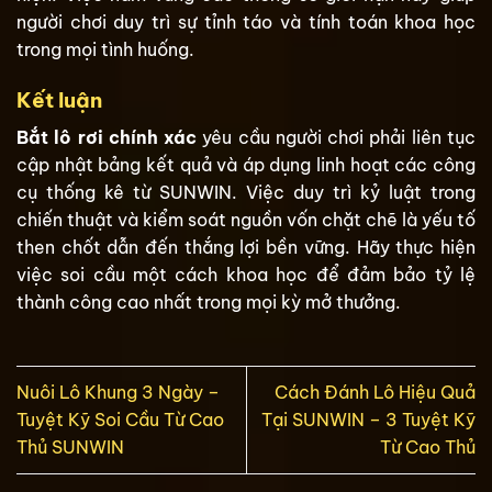
người chơi duy trì sự tỉnh táo và tính toán khoa học
trong mọi tình huống.
Kết luận
Bắt lô rơi chính xác
yêu cầu người chơi phải liên tục
cập nhật bảng kết quả và áp dụng linh hoạt các công
cụ thống kê từ SUNWIN. Việc duy trì kỷ luật trong
chiến thuật và kiểm soát nguồn vốn chặt chẽ là yếu tố
then chốt dẫn đến thắng lợi bền vững. Hãy thực hiện
việc soi cầu một cách khoa học để đảm bảo tỷ lệ
thành công cao nhất trong mọi kỳ mở thưởng.
Nuôi Lô Khung 3 Ngày –
Cách Đánh Lô Hiệu Quả
Tuyệt Kỹ Soi Cầu Từ Cao
Tại SUNWIN – 3 Tuyệt Kỹ
Thủ SUNWIN
Từ Cao Thủ