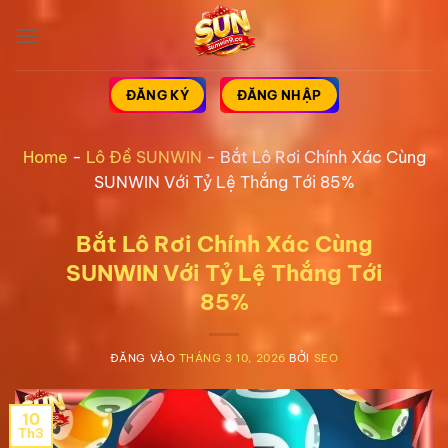
Bỏ
qua
nội
dung
ĐĂNG KÝ
ĐĂNG NHẬP
Home
-
Lô Đề SUNWIN
-
Bắt Lô Rơi Chính Xác Cùng
SUNWIN Với Tỷ Lệ Thắng Tới 85%
Bắt Lô Rơi Chính Xác Cùng
SUNWIN Với Tỷ Lệ Thắng Tới
85%
ĐĂNG VÀO
THÁNG 3 10, 2026
BỞI
SEO
10
Th3