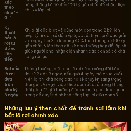
xác
bảng thống kê 50 đến 100 kỳ gần nhất để nhận diện
theo
chu kỳ lặp lại.
nhịp 1-
0-1
Kỹ
Khi giải đặc biệt về cùng một con trong 2 kỳ liên
thuật
tiếp, tỷ lệ con số đó tiếp tục xuất hiện lại ở các giải
bắt lô
vào ngày thứ 3 là khoảng 40% theo thống kê 100 kỳ
rơi từ
gần nhất. Việc theo dõi kỹ các trường hợp đề lặp sẽ
đề về
giúp người chơi nhận diện nhanh các con số có khả
liên
năng rơi lại.
tiếp
Soi cầu
Thông thường, một con lô rơi sẽ có vòng đời kéo
lô rơi
dài từ 2 đến 3 ngày, nếu quá 4 ngày mà chưa xuất
dựa
hiện lại thì khả năng cao nó sẽ chuyển sang trạng
trên
thái gan. Vì vậy, việc theo dõi kết quả trong khung
chu kỳ
thời gian 72 giờ thường được xem là giai đoạn quan
3 ngày
trọng để quyết định khả năng lặp lại của con số.
Những lưu ý then chốt để tránh sai lầm khi
bắt lô rơi chính xác