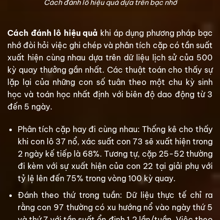
Cách đánh lô hiệu quả dựa trên bạc nhớ
Cách đánh lô hiệu quả
khi áp dụng phương pháp bạc
nhớ đòi hỏi việc ghi chép và phân tích cặp có tần suất
xuất hiện cùng nhau dựa trên dữ liệu lịch sử của 500
kỳ quay thưởng gần nhất. Các thuật toán cho thấy sự
lặp lại của những con số tuân theo một chu kỳ sinh
học và toán học nhất định với biên độ dao động từ 3
đến 5 ngày.
Phân tích cặp hay đi cùng nhau: Thống kê cho thấy
khi con lô 37 nổ, xác suất con 73 sẽ xuất hiện trong
2 ngày kế tiếp là 68%. Tương tự, cặp 25-52 thường
đi kèm với sự xuất hiện của con 22 tại giải phụ với
tỷ lệ lên đến 75% trong vòng 100 kỳ quay.
Đánh theo thứ trong tuần: Dữ liệu thực tế chỉ ra
rằng con 97 thường có xu hướng nổ vào ngày thứ 5
và thứ 7 với tần suất ổn định 1.2 lần/tuần. Việc theo