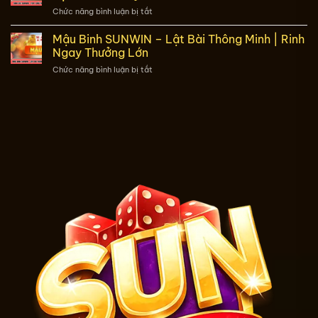
Tố
Bài
Chức năng bình luận bị tắt
ở
SUNWIN
Đỉnh
Sâm
Hấp
Cao
Lốc
Mậu Binh SUNWIN – Lật Bài Thông Minh | Rinh
Dẫn
SUNWIN
Với
Ngay Thưởng Lớn
–
Tỷ
Chức năng bình luận bị tắt
ở
Top
Lệ
Mậu
1
Bluff
Binh
Đấu
35–
SUNWIN
Trí
45%
–
Đỉnh
Lật
Cao
Bài
Và
Thông
Lật
Minh
Bài
|
Cao
Rinh
Tay
Ngay
Thưởng
Lớn