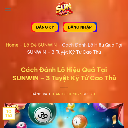
Bỏ
qua
nội
dung
ĐĂNG KÝ
ĐĂNG NHẬP
Home
-
Lô Đề SUNWIN
-
Cách Đánh Lô Hiệu Quả Tại
SUNWIN – 3 Tuyệt Kỹ Từ Cao Thủ
Cách Đánh Lô Hiệu Quả Tại
SUNWIN – 3 Tuyệt Kỹ Từ Cao Thủ
ĐĂNG VÀO
THÁNG 3 10, 2026
BỞI
SEO
10
Th3