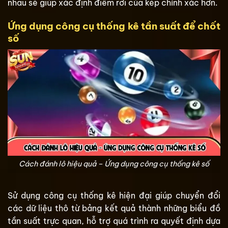
nhau sẽ giúp xác định điểm rơi của kép chính xác hơn.
Ứng dụng công cụ thống kê tần suất để chốt
số
Cách đánh lô hiệu quả – Ứng dụng công cụ thống kê số
Sử dụng công cụ thống kê hiện đại giúp chuyển đổi
các dữ liệu thô từ bảng kết quả thành những biểu đồ
tần suất trực quan, hỗ trợ quá trình ra quyết định dựa