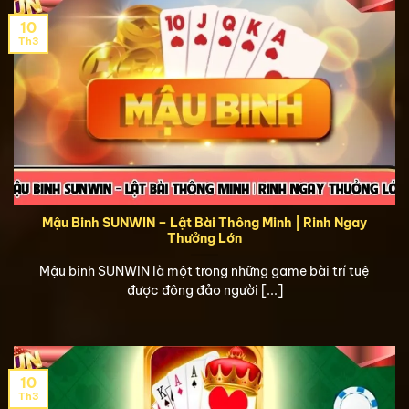
10
Th3
Mậu Binh SUNWIN – Lật Bài Thông Minh | Rinh Ngay
Thưởng Lớn
Mậu binh SUNWIN là một trong những game bài trí tuệ
được đông đảo người [...]
10
Th3