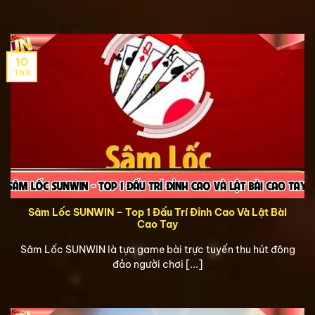
10
Th3
Sâm Lốc SUNWIN – Top 1 Đấu Trí Đỉnh Cao Và Lật Bài
Cao Tay
Sâm Lốc SUNWIN là tựa game bài trực tuyến thu hút đông
đảo người chơi [...]