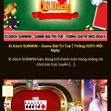
Xì Dách SUNWIN – Game Bài Trí Tuệ | Thắng 100Tr Mỗi
Ngày
Xì dách SUNWIN hiện đang trở thành một trong những trò
chơi bài trực tuyến [...]
10
Th3