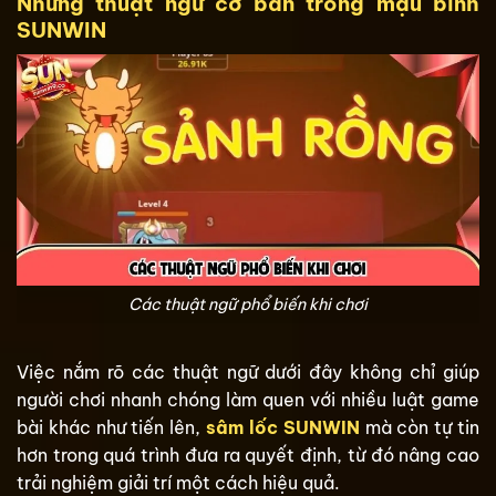
Những thuật ngữ cơ bản trong mậu binh
SUNWIN
Các thuật ngữ phổ biến khi chơi
Việc nắm rõ các thuật ngữ dưới đây không chỉ giúp
người chơi nhanh chóng làm quen với nhiều luật game
bài khác như tiến lên,
sâm lốc SUNWIN
mà còn tự tin
hơn trong quá trình đưa ra quyết định, từ đó nâng cao
trải nghiệm giải trí một cách hiệu quả.