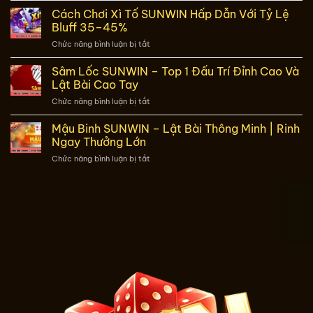
Bài
SUNWIN
Cách Chơi Xì Tố SUNWIN Hấp Dẫn Với Tỷ Lệ
Đổi
–
Thưởng
Bluff 35–45%
Thử
SUNWIN
Chức năng bình luận bị tắt
ở
Thách
Trong
Cách
Bản
3
Chơi
Sâm Lốc SUNWIN – Top 1 Đấu Trí Đỉnh Cao Và
Lĩnh
Phút
Xì
Game
Lật Bài Cao Tay
Tố
Bài
Chức năng bình luận bị tắt
ở
SUNWIN
Đỉnh
Sâm
Hấp
Cao
Lốc
Mậu Binh SUNWIN – Lật Bài Thông Minh | Rinh
Dẫn
SUNWIN
Với
Ngay Thưởng Lớn
–
Tỷ
Chức năng bình luận bị tắt
ở
Top
Lệ
Mậu
1
Bluff
Binh
Đấu
35–
SUNWIN
Trí
45%
–
Đỉnh
Lật
Cao
Bài
Và
Thông
Lật
Minh
Bài
|
Cao
Rinh
Tay
Ngay
Thưởng