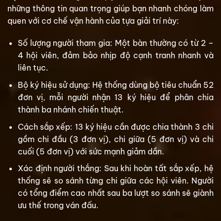
những thông tin quan trọng giúp bạn nhanh chóng làm
quen với cơ chế vận hành của tựa giải trí này:
Số lượng người tham gia: Một bàn thường có từ 2 –
4 hội viên, đảm bảo nhịp độ cạnh tranh nhanh và
liên tục.
Bộ ký hiệu sử dụng: Hệ thống dùng bộ tiêu chuẩn 52
đơn vị, mỗi người nhận 13 ký hiệu để phân chia
thành ba nhánh chiến thuật.
Cách sắp xếp: 13 ký hiệu cần được chia thành 3 chi
gồm chi đầu (3 đơn vị), chi giữa (5 đơn vị) và chi
cuối (5 đơn vị) với sức mạnh giảm dần.
Xác định người thắng: Sau khi hoàn tất sắp xếp, hệ
thống sẽ so sánh từng chi giữa các hội viên. Người
có tổng điểm cao nhất sau ba lượt so sánh sẽ giành
ưu thế trong ván đấu.