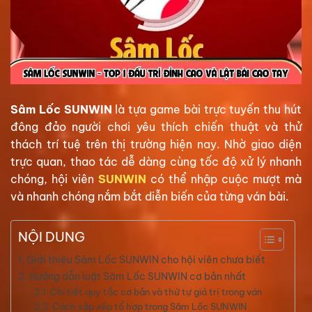
Sâm Lốc SUNWIN
là tựa game bài trực tuyến thu hút
đông đảo người chơi yêu thích chiến thuật và thử
thách trí tuệ trên thị trường hiện nay. Nhờ giao diện
trực quan, thao tác dễ dàng cùng tốc độ xử lý nhanh
chóng, hội viên
SUNWIN
có thể nhập cuộc mượt mà
và nhanh chóng nắm bắt diễn biến của từng ván bài.
NỘI DUNG
Giới thiệu Sâm Lốc SUNWIN cho hội viên chưa biết
Hướng dẫn luật Sâm Lốc SUNWIN cơ bản nhất
Chi tiết quy tắc cơ bản và thứ tự giá trị trong ván
Cách sắp xếp tổ hợp trong Sâm Lốc SUNWIN