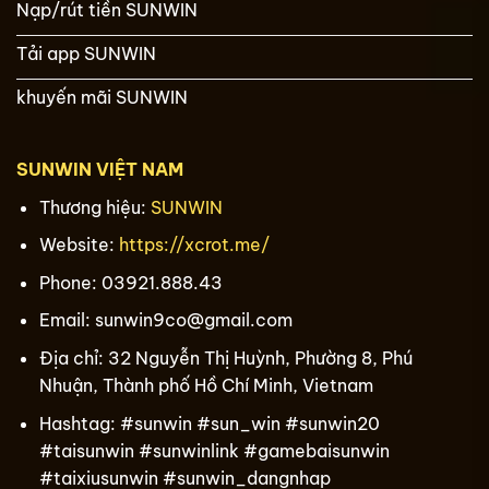
Nạp/rút tiền SUNWIN
Tải app SUNWIN
khuyến mãi SUNWIN
SUNWIN VIỆT NAM
Thương hiệu:
SUNWIN
Website:
https://xcrot.me/
Phone:
03921.888.43
Email:
sunwin9co@gmail.com
Địa chỉ:
32 Nguyễn Thị Huỳnh, Phường 8, Phú
Nhuận, Thành phố Hồ Chí Minh, Vietnam
Hashtag: #sunwin #sun_win #sunwin20
#taisunwin #sunwinlink #gamebaisunwin
#taixiusunwin #sunwin_dangnhap