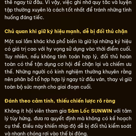
thế ngay từ đầu. Vì vậy, việc ghi nhớ quy tắc và luyện
tập thường xuyên là cách tốt nhất để tránh những tình
huống đáng tiếc.
Chủ quan khi giữ ký hiệu mạnh, dễ bị đối thủ chặn
Một sai lầm khác khá phổ biến là giữ lại những ký hiệu
có giá trị cao với hy vọng sử dụng vào thời điểm cuối.
Tuy nhiên, nếu không tính toán hợp lý, đối thủ hoàn
toàn có thể tận dụng cơ hội để chặn lại và chiếm ưu
thế. Những người có kinh nghiệm thường khuyên rằng
nên phân bổ tổ hợp hợp lý ngay từ đầu ván, thay vì giữ
toàn bộ sức mạnh cho giai đoạn cuối.
Đánh theo cảm tính, thiếu chiến lược rõ ràng
Không ít hội viên tham gia
Sâm Lốc SUNWIN
với tâm
lý tùy hứng, đưa ra quyết định mà không có kế hoạch
cụ thể. Điều này khiến nhịp độ dễ bị đối thủ kiểm soát
và nhanh chóng rơi vào thế bị động.