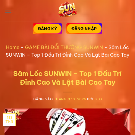
Bỏ
qua
nội
dung
ĐĂNG KÝ
ĐĂNG NHẬP
Home
-
GAME BÀI ĐỔI THƯỞNG SUNWIN
-
Sâm Lốc
SUNWIN – Top 1 Đấu Trí Đỉnh Cao Và Lật Bài Cao Tay
Sâm Lốc SUNWIN – Top 1 Đấu Trí
Đỉnh Cao Và Lật Bài Cao Tay
ĐĂNG VÀO
THÁNG 3 10, 2026
BỞI
SEO
10
Th3