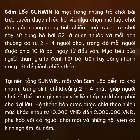
Sâm Lốc SUNWIN
là một trong những trò chơi bài
trực tuyến được nhiều hội viên lựa chọn nhờ luật chơi
đơn giản nhưng mang tính chiến thuật cao. Trò chơi
này sử dụng bộ bài 52 lá quen thuộc và mỗi bàn
thường có từ 2 – 4 người chơi, trong đó mỗi người
được chia 10 lá bài ngay từ đầu ván. Mục tiêu của
người tham gia là đánh hết bài trên tay càng nhanh
càng tốt để giành chiến thắng.
Tại nền tảng SUNWIN, mỗi ván Sâm Lốc diễn ra khá
nhanh, trung bình chỉ khoảng 2 – 4 phút, giúp người
chơi có thể tham gia nhiều ván liên tiếp mà không phải
chờ đợi lâu. Hệ thống bàn cược được chia theo nhiều
mức khác nhau từ 10.000 VNĐ đến 2.000.000 VNĐ,
phù hợp với cả người chơi mới và những hội viên có
kinh nghiệm lâu năm.