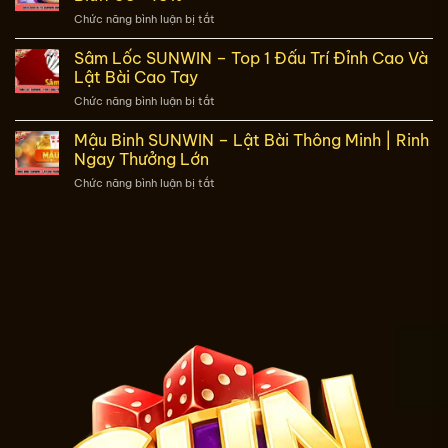
Thử
SUNWIN
Chức năng bình luận bị tắt
ở
Thách
Trong
Cách
Bản
3
Chơi
Sâm Lốc SUNWIN – Top 1 Đấu Trí Đỉnh Cao Và
Lĩnh
Phút
Xì
Game
Lật Bài Cao Tay
Tố
Bài
Chức năng bình luận bị tắt
ở
SUNWIN
Đỉnh
Sâm
Hấp
Cao
Lốc
Mậu Binh SUNWIN – Lật Bài Thông Minh | Rinh
Dẫn
SUNWIN
Với
Ngay Thưởng Lớn
–
Tỷ
Chức năng bình luận bị tắt
ở
Top
Lệ
Mậu
1
Bluff
Binh
Đấu
35–
SUNWIN
Trí
45%
–
Đỉnh
Lật
Cao
Bài
Và
Thông
Lật
Minh
Bài
|
Cao
Rinh
Tay
Ngay
Thưởng
Lớn