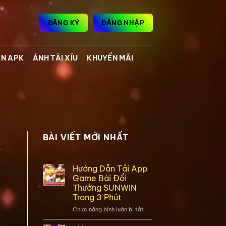
ĐĂNG KÝ
ĐĂNG NHẬP
N APK
ẢNH TÀI XỈU
KHUYẾN MÃI
BÀI VIẾT MỚI NHẤT
ỹ
Hướng Dẫn Tải App
Game Bài Đổi
Thưởng SUNWIN
Trong 3 Phút
Chức năng bình luận bị tắt
ở
Hướng