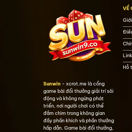
VỀ 
Giớ
Điề
Chí
Lin
Hỗ 
Sunwin
- xcrot.me là cổng
game bài đổi thưởng giải trí sôi
động và không ngừng phát
triển, nơi người chơi có thể
đắm chìm trong không gian
đầy phấn khích và phần thưởng
hấp dẫn. Game bài đổi thưởng,