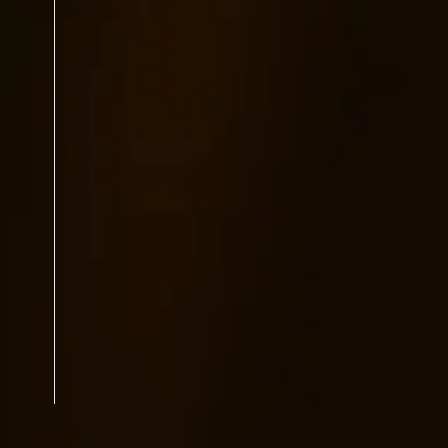
Đỉnh
Binh
Cao
SUNWIN
Và
–
Lật
Lật
Bài
Bài
Cao
Thông
Tay
Minh
|
Rinh
Ngay
Thưởng
Lớn