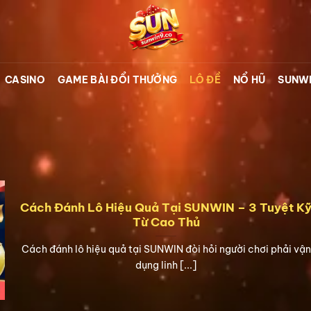
CASINO
GAME BÀI ĐỔI THƯỞNG
LÔ ĐỀ
NỔ HŨ
SUNWI
Cách Đánh Lô Hiệu Quả Tại SUNWIN – 3 Tuyệt K
Từ Cao Thủ
Cách đánh lô hiệu quả tại SUNWIN đòi hỏi người chơi phải vận
dụng linh [...]