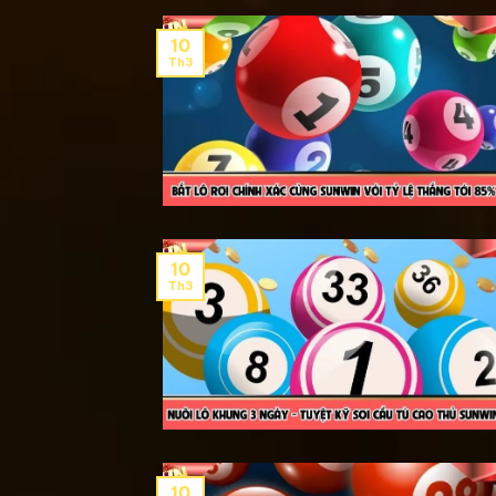
10
Th3
10
Th3
10