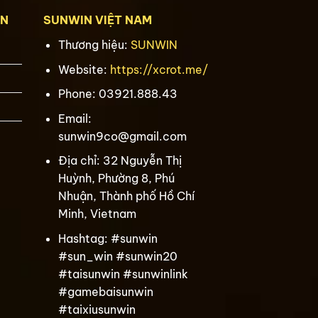
IN
SUNWIN VIỆT NAM
Thương hiệu:
SUNWIN
Website:
https://xcrot.me/
Phone:
03921.888.43
Email:
sunwin9co@gmail.com
Địa chỉ:
32 Nguyễn Thị
Huỳnh, Phường 8, Phú
Nhuận, Thành phố Hồ Chí
Minh, Vietnam
Hashtag: #sunwin
#sun_win #sunwin20
#taisunwin #sunwinlink
#gamebaisunwin
#taixiusunwin